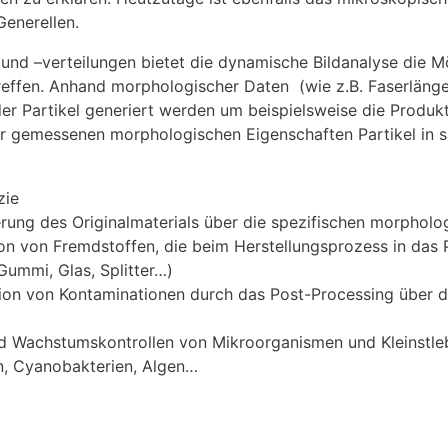
Generellen.
nd –verteilungen bietet die dynamische Bildanalyse die M
reffen. Anhand morphologischer Daten (wie z.B. Faserlänge
der Partikel generiert werden um beispielsweise die Produkt
r gemessenen morphologischen Eigenschaften Partikel in sp
zie
erung des Originalmaterials über die spezifischen morpholo
ation von Fremdstoffen, die beim Herstellungsprozess in da
Gummi, Glas, Splitter…)
ation von Kontaminationen durch das Post-Processing über 
 und Wachstumskontrollen von Mikroorganismen und Kleinst
n, Cyanobakterien, Algen…