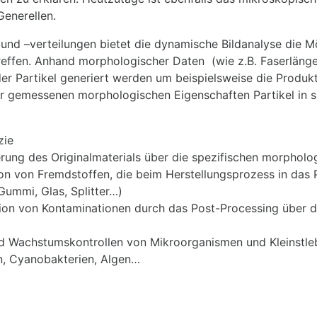
Generellen.
nd –verteilungen bietet die dynamische Bildanalyse die M
reffen. Anhand morphologischer Daten (wie z.B. Faserlänge
der Partikel generiert werden um beispielsweise die Produkt
r gemessenen morphologischen Eigenschaften Partikel in sp
zie
erung des Originalmaterials über die spezifischen morpholo
ation von Fremdstoffen, die beim Herstellungsprozess in da
Gummi, Glas, Splitter…)
ation von Kontaminationen durch das Post-Processing über 
 und Wachstumskontrollen von Mikroorganismen und Kleinst
n, Cyanobakterien, Algen…