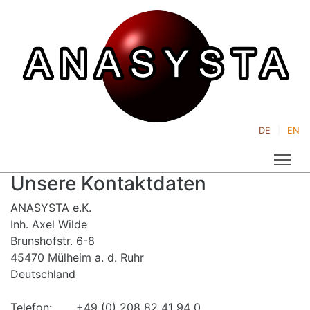
DE
EN
Tog
Unsere Kontaktdaten
ANASYSTA e.K.
Inh. Axel Wilde
Brunshofstr. 6-8
45470 Mülheim a. d. Ruhr
Deutschland
Telefon: +49 (0) 208 82 41 94 0